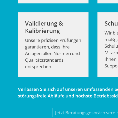
Validierung &
Schu
Kalibrierung
Wir bi
maßge
Unsere präzisen Prüfungen
Schulu
garantieren, dass Ihre
Mitarb
Anlagen allen Normen und
Ihnen
Qualitätsstandards
Suppor
entsprechen.
Verlassen Sie sich auf unseren umfassenden Se
störungsfreie Abläufe und höchste Betriebssic
Jetzt Beratungsgespräch verei