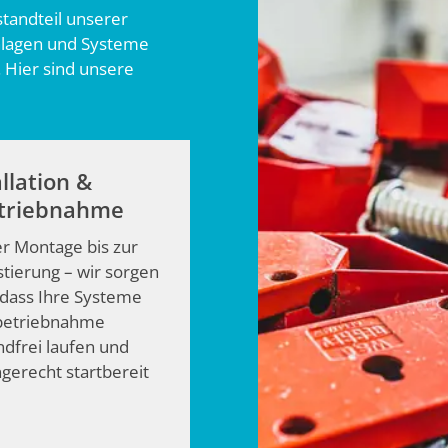
standteil unserer
 Anlagen und Systeme
. Hier sind unsere
allation &
triebnahme
r Montage bis zur
stierung – wir sorgen
 dass Ihre Systeme
nbetriebnahme
dfrei laufen und
gerecht startbereit