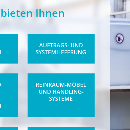
 bieten Ihnen
AUFTRAGS- UND
N
SYSTEMLIEFERUNG
D
REINRAUM-MÖBEL
UND HANDLING-
SYSTEME
)