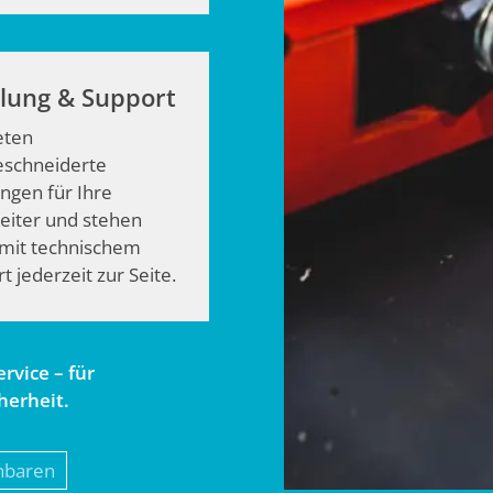
lung & Support
eten
schneiderte
ngen für Ihre
eiter und stehen
 mit technischem
t jederzeit zur Seite.
rvice – für
herheit.
nbaren